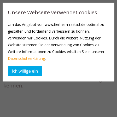
Unsere Webseite verwendet cookies
Um das Angebot von www.tierheim-rastatt.de optimal zu
gestalten und fortlaufend verbessern zu können,
Tierheim Rastatt
verwenden wir Cookies. Durch die weitere Nutzung der
Website stimmen Sie der Verwendung von Cookies zu.
Wir möchten Ihnen hier unseren
Weitere Informationen zu Cookies erhalten Sie in unserer
Tierschutzverein und das vereinseigene
Datenschutzerklärung
.
Tierheim vorstellen und Sie über unsere
Tierschutzarbeit informieren. Schauen Sie
Ich willige ein
einfach einmal bei uns vorbei und lernen Sie
dabei auch unsere tierischen Schützlinge
kennen.