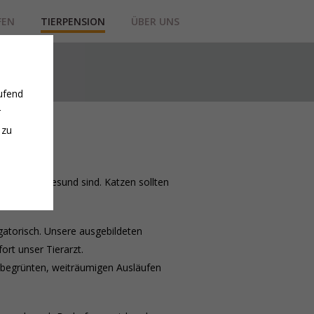
FEN
TIERPENSION
ÜBER UNS
ufend
r
 zu
impft und gesund sind. Katzen sollten
igatorisch. Unsere ausgebildeten
fort unser Tierarzt.
 begrünten, weiträumigen Ausläufen