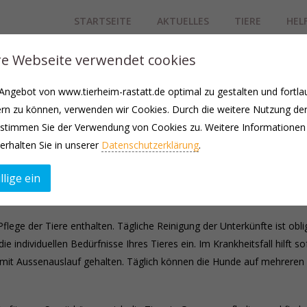
STARTSEITE
AKTUELLES
TIERE
HEL
e Webseite verwendet cookies
ngebot von www.tierheim-rastatt.de optimal zu gestalten und fortla
rn zu können, verwenden wir Cookies. Durch die weitere Nutzung de
stimmen Sie der Verwendung von Cookies zu. Weitere Informationen
atzen
erhalten Sie in unserer
Datenschutzerklärung
.
llige ein
 Ihrer Urlaubszeit in unserer schönen Tierpension auf, sofern sie ge
Pflege der Tiere enthalten. Tägliche Reinigung der Unterkünfte ist obl
 individuellen Bedürfnisse Ihres Tieres ein. Im Krankheitsfall hilft so
it Aussenauslauf gehalten. Täglich können die Hunde auf mehreren