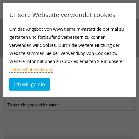
Unsere Webseite verwendet cookies
Um das Angebot von www.tierheim-rastatt.de optimal zu
TIERHEIM RASTATT
gestalten und fortlaufend verbessern zu können,
Author Archives
verwenden wir Cookies. Durch die weitere Nutzung der
Website stimmen Sie der Verwendung von Cookies zu.
Weitere Informationen zu Cookies erhalten Sie in unserer
Not Found
Datenschutzerklärung
.
Apologies, but no results were found for the requested archive.
Ich willige ein
Perhaps searching will help find a related post.