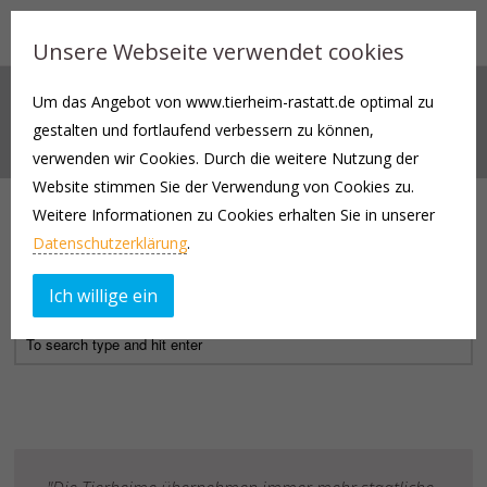
Unsere Webseite verwendet cookies
Um das Angebot von www.tierheim-rastatt.de optimal zu
WIDE IMAGE
gestalten und fortlaufend verbessern zu können,
verwenden wir Cookies. Durch die weitere Nutzung der
Website stimmen Sie der Verwendung von Cookies zu.
Not Found
Weitere Informationen zu Cookies erhalten Sie in unserer
Datenschutzerklärung
.
Apologies, but no results were found for the requested archive.
Perhaps searching will help find a related post.
Ich willige ein