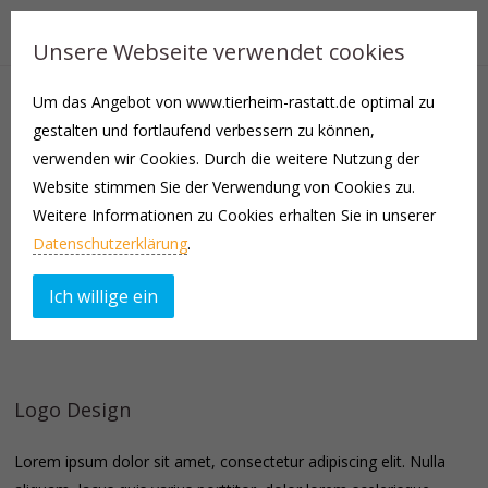
Unsere Webseite verwendet cookies
Um das Angebot von www.tierheim-rastatt.de optimal zu
gestalten und fortlaufend verbessern zu können,
verwenden wir Cookies. Durch die weitere Nutzung der
Web Design
Website stimmen Sie der Verwendung von Cookies zu.
Weitere Informationen zu Cookies erhalten Sie in unserer
Lorem ipsum dolor sit amet, consectetur adipiscing elit. Nulla
Datenschutzerklärung
.
aliquam, lacus quis varius porttitor, dolor lorem scelerisque
lorem. Lorem ipsum dolor sit amet, consectetur adipiscing elit.
Ich willige ein
Read more
Logo Design
Lorem ipsum dolor sit amet, consectetur adipiscing elit. Nulla