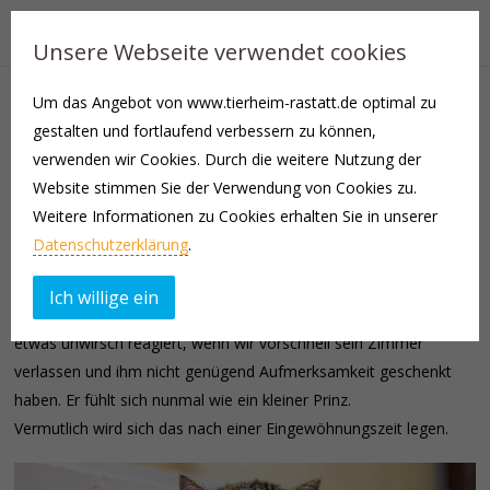
Unsere Webseite verwendet cookies
Um das Angebot von www.tierheim-rastatt.de optimal zu
Charmeur Baldur sucht sein neues Heim, in dem er verwöhnt
gestalten und fortlaufend verbessern zu können,
und bedient wird. Andere Katzen braucht er nicht.
verwenden wir Cookies. Durch die weitere Nutzung der
Da Baldur als Fundtier zu uns kam, wissen wir nichts über seine
Website stimmen Sie der Verwendung von Cookies zu.
Vergangenheit. Er lebte sicherlich als Hauskatze. Uns gegenüber
Weitere Informationen zu Cookies erhalten Sie in unserer
ist er anhänglich und verschmust. Freigang sollte ihm später
Datenschutzerklärung
.
gewährt werden.
Ich willige ein
Zu Kleinkindern würden wir ihn nicht vermitteln, da er ab und zu
etwas unwirsch reagiert, wenn wir vorschnell sein Zimmer
verlassen und ihm nicht genügend Aufmerksamkeit geschenkt
haben. Er fühlt sich nunmal wie ein kleiner Prinz.
Vermutlich wird sich das nach einer Eingewöhnungszeit legen.