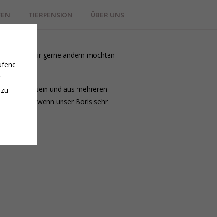
FEN
TIERPENSION
ÜBER UNS
artner, was wir gerne ändern möchten
ufend
r
 sollte groß sein und aus mehreren
 zu
leben. Auch wenn unser Boris sehr
er geeignet.