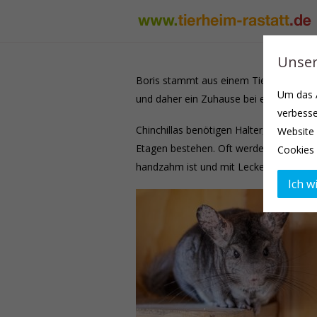
Unser
Boris stammt aus einem Tierfachmarkt, 
Um das A
und daher ein Zuhause bei einer Chinch
verbesse
Chinchillas benötigen Halter, die sich 
Website 
Etagen bestehen. Oft werden sie auch 
Cookies 
handzahm ist und mit Leckerlies gerne u
Ich wi