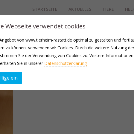
STARTSEITE
AKTUELLES
TIERE
HEL
e Webseite verwendet cookies
in dem er als Einzeltier verkauft wurde. Er lebte bisher auch ohne P
ngebot von www.tierheim-rastatt.de optimal zu gestalten und fortla
illa-Dame suchen.
rn zu können, verwenden wir Cookies. Durch die weitere Nutzung de
gut in die Besonderheiten dieser Tierart eingelesen haben. Das Gehege
stimmen Sie der Verwendung von Cookies zu. Weitere Informationen
in eigenen Räumen gehalten, um ihr volles Bewegungspotential auszu
erhalten Sie in unserer
Datenschutzerklärung
.
nsere Nähe sucht, sind Chinchillas nicht als Haustier fürs Kinderzimm
llige ein