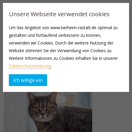
Unsere Webseite verwendet cookies
Um das Angebot von www.tierheim-rastatt.de optimal zu
Kurzbeschreibung, ausführlicher Text folgt:
gestalten und fortlaufend verbessern zu können,
verwenden wir Cookies. Durch die weitere Nutzung der
männlich kastriert,
Website stimmen Sie der Verwendung von Cookies zu.
Freigänger
Weitere Informationen zu Cookies erhalten Sie in unserer
Einzelkatze, versteht sich nicht besonders gut mit Artgenossen
Datenschutzerklärung
.
wenn er Vertrauen aufgebaut hat genießt er Schmuseeinheiten
wenn es ihm zu viel wird zeigt er dies auch
Ich willige ein