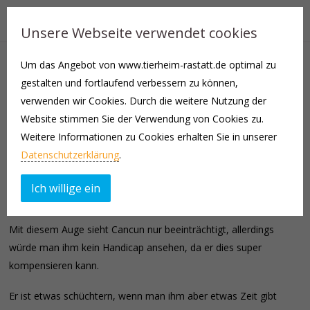
Unsere Webseite verwendet cookies
Um das Angebot von www.tierheim-rastatt.de optimal zu
Cancun (männlich, kastriert) kam am 24.07.2023 als Fundkatze
gestalten und fortlaufend verbessern zu können,
zu uns ins Tierheim. Nun er ist auf der Suche nach seinem neuen
verwenden wir Cookies. Durch die weitere Nutzung der
Zuhause, welches nach einer gewissen Eingewöhnungsphase
Website stimmen Sie der Verwendung von Cookies zu.
über eine Möglichkeit zum Freigang verfügen sollte.
Weitere Informationen zu Cookies erhalten Sie in unserer
Datenschutzerklärung
.
Cancun kam leider verletzt zu uns ins Tierheim, in seinem Auge
steckte eine Granne fest. Das Auge musste operiert werden und
Ich willige ein
die Hornhaut wurde gelöst.
Mit diesem Auge sieht Cancun nur beeinträchtigt, allerdings
würde man ihm kein Handicap ansehen, da er dies super
kompensieren kann.
Er ist etwas schüchtern, wenn man ihm aber etwas Zeit gibt