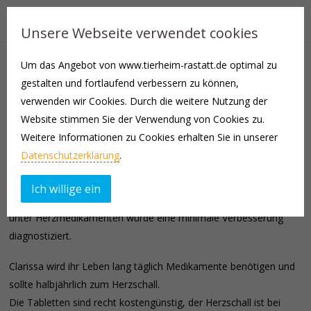
Unsere Webseite verwendet cookies
Um das Angebot von www.tierheim-rastatt.de optimal zu
Clarissa wurde lange draußen beobachtet, bis sie als Fundtier
gestalten und fortlaufend verbessern zu können,
den Weg zu uns fand. Sie war von Beginn an sehr gesprächig und
verwenden wir Cookies. Durch die weitere Nutzung der
menschenbezogen. Eigenartig, dass sie niemand vermisste.
Website stimmen Sie der Verwendung von Cookies zu.
Weitere Informationen zu Cookies erhalten Sie in unserer
Beim Routinecheck aufgrund der Erstimpfung wurde bei ihr ein
Datenschutzerklärung
.
Herzgeräusch entdeckt. Wir ließen einen Herzschall durchführen,
bei dem eine mittelgradige HCM festgestellt wurde (vermutlich
Ich willige ein
angeboren), sowie eine Pulmonalstenose. Nach einer Kontrolle
unter Herzmedikamenten wurde eine minimale Verbesserung
diagnostiziert.
Clarissa wird ihr Leben lang täglich Medikamente benötigen und
sollte halbjährlich zum Herzschall.
Die Tabletten sind recht kostengünstig, der Herzschall ist bei