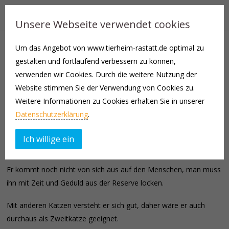
Unsere Webseite verwendet cookies
Um das Angebot von www.tierheim-rastatt.de optimal zu
Unsere rote Schönheit Fire (männlich, kastriert) kam als
gestalten und fortlaufend verbessern zu können,
Fundkatze zu uns ins Tierheim. Nun ist er auf der Suche nach
verwenden wir Cookies. Durch die weitere Nutzung der
seinem neuen Zuhause, welches nach einer gewissen
Website stimmen Sie der Verwendung von Cookies zu.
Eingewöhnungsphase über eine Möglichkeit zum Freigang
Weitere Informationen zu Cookies erhalten Sie in unserer
verfügen sollte.
Datenschutzerklärung
.
Fire ist eher zurückhaltend, lässt aber alles (z.B. Impfungen,
Ich willige ein
Entwurmungen) über sich ergehen.
Er kommt noch nicht von sich aus auf den Menschen, man muss
ihn mit Zeit und Geduld aus der Reserve locken.
Mit anderen Katzen versteht er sich gut, daher wäre er auch
durchaus als Zweitkatze geeignet.