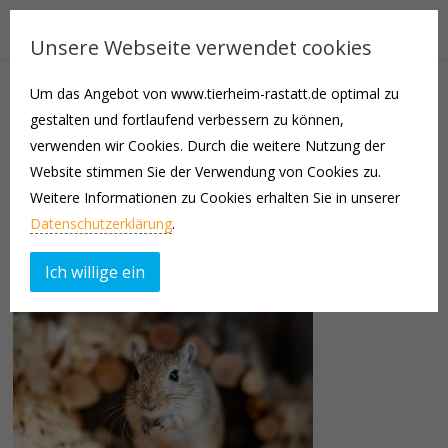
Unsere Webseite verwendet cookies
Um das Angebot von www.tierheim-rastatt.de optimal zu
Unsere Mongolische Rennmaus Hanuta (weiblich) ist auf der
gestalten und fortlaufend verbessern zu können,
Suche nach einem neuen artgerechten und erfahrenen Zuhause.
verwenden wir Cookies. Durch die weitere Nutzung der
Website stimmen Sie der Verwendung von Cookies zu.
Die Vergesellschaftung mit Knoppers ist hier leider gescheitert,
Weitere Informationen zu Cookies erhalten Sie in unserer
sodass beide einzeln in eine bereits vorhandene Gruppe oder zu
Datenschutzerklärung
.
einen Einzeltier vermittelt werden.
Ich willige ein
Bei Interesse melden Sie sich sehr gerne telefonisch im Tierheim.