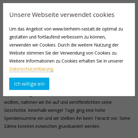
Unsere Webseite verwendet cookies
Um das Angebot von www.tierheim-rastatt.de optimal zu
geb. ca. 2015 | männlich, unkastriert | Chihuahua, evtl.
gestalten und fortlaufend verbessern zu können,
mit Papillon gemixt |
verwenden wir Cookies. Durch die weitere Nutzung der
Website stimmen Sie der Verwendung von Cookies zu.
Kasimir kam als Abgabehund zu uns, nach dem seine Halterin ins
Weitere Informationen zu Cookies erhalten Sie in unserer
Pflegeheim musste.
Datenschutzerklärung
.
Schnell merkten wir, dass der ältere Rüde ein massives
Ich willige ein
Zahnproblem hat. Mehr als 100,- Euro konnte seine Familie aber
bei seiner Abgabe nicht zahlen. Da wir Kasimir trotzdem helfen
wollten, nahmen wir ihn auf und veröffentlichten seine
Geschichte. Innerhalb weniger Tage ging eine hohe
Spendensumme ein und wir stellten ihn beim Tierarzt vor. Seine
Zähne konnten inzwischen grundsaniert werden.