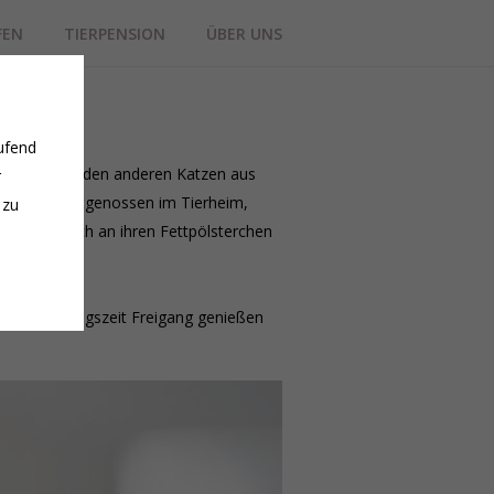
FEN
TIERPENSION
ÜBER UNS
d.
ufend
ht sie einfach den anderen Katzen aus
r
dung von Artgenossen im Tierheim,
 zu
, was man auch an ihren Fettpölsterchen
 Eingewöhnungszeit Freigang genießen