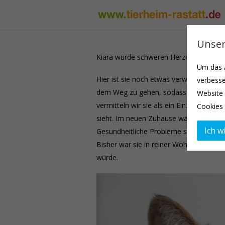
Unser
Kiara wurde schweren Herzens bei uns a
Um das A
Hier ist sie noch etwas verwirrt, zumal
verbesse
dem Weg zu gehen, sodass es zu keinen
Website 
vermitteln wir sie als ein Einzelkatze.
Cookies 
sieht. Im neuen Zuhause wäre es gut,
Ich wi
Gesundheitliche Probleme sind keine bek
Bisher war sie in reiner Wohnungshaltu
würde.