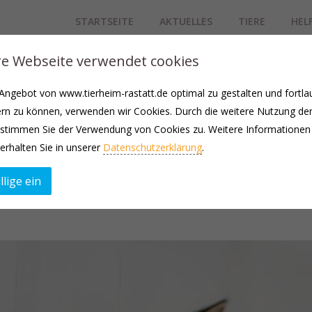
STARTSEITE
AKTUELLES
TIERE
HEL
e Webseite verwendet cookies
bgegeben, nachdem sie sich mit ihrer Zweitkatze nicht mehr verstan
ngebot von www.tierheim-rastatt.de optimal zu gestalten und fortla
 sie sich das Zimmer mit vielen anderen teilt. Glücklicherweise versuc
rn zu können, verwenden wir Cookies. Durch die weitere Nutzung de
 Streitigkeiten kommt. Aufgrund ihrer Vorgeschichte und der Vermei
stimmen Sie der Verwendung von Cookies zu. Weitere Informationen
 Kiara ist sehr verschmust, eher von gemütlicher Natur und verfressen
erhalten Sie in unserer
Datenschutzerklärung
.
 wenn sie behutsam etwas abnehmen würde.
llige ein
annt. Bei tierärztlichen Untersuchungen kooperiert sie gut.
ng aber wir können uns gut vorstellen, dass sie nach einer gewissen