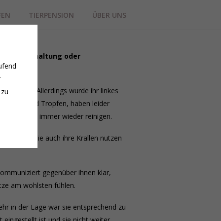
FEN
TIERPENSION
ÜBER UNS
Mehrkatzenhaltung oder
ufend
r
lt wurde. Allerdings wurde ihr linkes
 zu
e Salben und Tropfen, haben leider
man das Auge immer wieder reinigen.
hat, indem sie auch ihre Krallen nutzen
kommuniziert gegenüber ihnen klar,
katze am wohlsten fühlen.
mehr in der Lage war sie entsprechend zu
ingestellt ist und sie nicht weiter