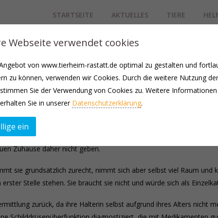
STARTSEITE
AKTUELLES
TIERE
HEL
e Webseite verwendet cookies
haar | weiblich, kastriert | Wohnungshaltung mit Freigang | 
ngebot von www.tierheim-rastatt.de optimal zu gestalten und fortla
rn zu können, verwenden wir Cookies. Durch die weitere Nutzung de
ierheim. Bei Ankunft hatte sie hochgradigen Milbenbefall, der behande
stimmen Sie der Verwendung von Cookies zu. Weitere Informationen
 Das Auge tränt stets. Sämtliche Tierarztbesuche, sowie verschieden
erhalten Sie in unserer
Datenschutzerklärung
.
eine Probleme und keine Schmerzen. Als zukünftiger Besitzer sollte 
llige ein
ch am liebsten am Kopf kraulen. Sie zeigt, welche Stellen sie ungerne 
neuen Zuhause daher nicht geben.
t sie grundsätzlich zurecht, nimmt sich aber selbst viel Raum und 
 erster Stelle stehen. Sie braucht sie nicht und würde sich als Einzel
rmittlung zurück, da ihre Halterin selbst aufgrund ihres Alters nicht 
ne Schilddrüsenüberfunktion diagnostiziert, die mit Medikamenten gut e