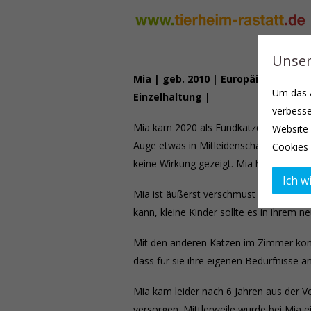
Unser
Mia | geb. 2010 | Europäisch Kurz
Um das A
Einzelhaltung |
verbesse
Mia kam 2020 als Fundkatze zu uns ins T
Website 
Auge etwas in Mitleidenschaft gezogen.
Cookies 
keine Wirkung gezeigt. Mia hat damit k
Ich wi
Mia ist äußerst verschmust und lässt si
kann, kleine Kinder sollte es in ihrem 
Mit den anderen Katzen im Zimmer komm
dass für sie ihre eigenen Bedürfnisse an
Mia kam leider nach 6 Jahren aus der Ve
versorgen. Mittlerweile wurde bei Mia ei