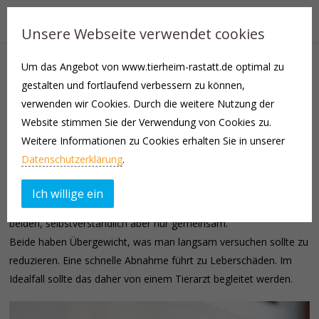
Unsere Webseite verwendet cookies
Um das Angebot von www.tierheim-rastatt.de optimal zu
Amy und Mia lebten gemeinsam wohlbehütet, bis sie schweren
gestalten und fortlaufend verbessern zu können,
Herzens bei uns abgegeben werden mussten.
verwenden wir Cookies. Durch die weitere Nutzung der
Sie sind es gewohnt in reiner Wohnungshaltung zu leben.
Website stimmen Sie der Verwendung von Cookies zu.
Weitere Informationen zu Cookies erhalten Sie in unserer
Die beiden sind leider gar nicht glücklich bei uns. Egal, ob
Datenschutzerklärung
.
Einzelzimmer oder in der Gruppe, sie verstecken sich und gehen
kaum an ihr Futter, sodass wir sie sogar zufüttern müssen.
Ich willige ein
Daher suchen wir schnellstmöglich ein neues Zuhause für die
beiden, selbstverständlich aber nur gemeinsam.
Beide haben Übergewicht, was man langsam versuchen sollte zu
reduzieren. Eine schnelle Abnahme führt zu Leberschäden. Im
Idealfall sollte das daher von einem Tierarzt begleitet werden.