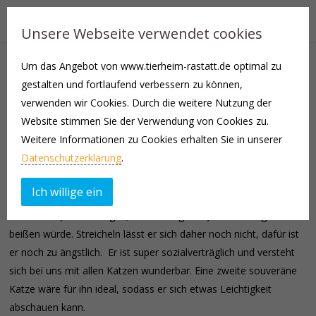
Unsere Webseite verwendet cookies
Um das Angebot von www.tierheim-rastatt.de optimal zu
Paavo (männlich) kam am 08.08.2024 als Fundkatze zu uns ins
gestalten und fortlaufend verbessern zu können,
Tierheim.
verwenden wir Cookies. Durch die weitere Nutzung der
Website stimmen Sie der Verwendung von Cookies zu.
Nun ist er auf der Suche nach seinem neuen Zuhause, welcher
Weitere Informationen zu Cookies erhalten Sie in unserer
nach einer gewissen Eingewöhnungsphase über eine Möglichkeit
Datenschutzerklärung
.
zum Freigang verfügen sollte.
Ich willige ein
Paavo ist eine sehr scheue Katze, die bei Konfrontation mit dem
Menschen (z.B. Einfangen, Tabletten geben) auch schlagen und
beißen würde. Streicheln lässt er sich daher noch nicht, dafür ist
er noch zu ängstlich. Er ist super sozialverträglich und versteht
sich bei uns mit allen Katzen wunderbar. Eine zweite souveräne
Katze wäre für ihn ideal, sodass er sich etwas Leichtigkeit
abschauen kann.