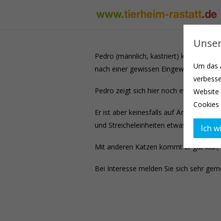
Unser
Pedro (männlich, kastriert) kam am 17.
Um das A
nach einer gewissen Eingewöhnungsphas
verbesse
Pedro zeigt sich hier noch etwas zurüc
Website 
Cookies 
Er ist aber keinesfalls auf Ärger aus, e
und Streicheleinheiten etwas schönes s
Ich wi
Mit anderen Katzen kommt er gut klar, 
Bei Interesse melden Sie sich sehr gern