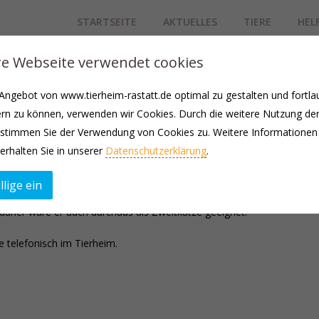
STARTSEITE
AKTUELLES
TIERE
HEL
e Webseite verwendet cookies
12.2023 als Fundkatze zu uns ins Tierheim. Nun ist er auf der Suche
ngebot von www.tierheim-rastatt.de optimal zu gestalten und fortla
e über eine Möglichkeit zum Freigang verfügen sollte.
rn zu können, verwenden wir Cookies. Durch die weitere Nutzung de
khaltend. Ihm fehlt noch ein bisschen das Urvertrauen gegenüber den
stimmen Sie der Verwendung von Cookies zu. Weitere Informationen
erhalten Sie in unserer
Datenschutzerklärung
.
her im Gegenteil. Er lässt alles über sich ergehen. Er muss einfach no
ind.
llige ein
daher wäre er auch durchaus als Zweitkatze geeignet.
e telefonisch im Tierheim.