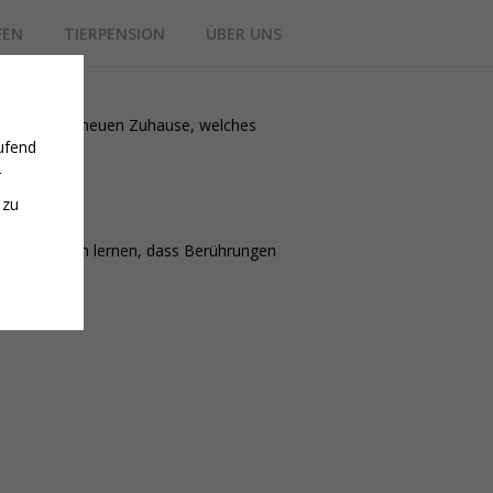
FEN
TIERPENSION
ÜBER UNS
 nach seinem neuen Zuhause, welches
ufend
r
 Menschen.
 zu
ch ein bisschen lernen, dass Berührungen