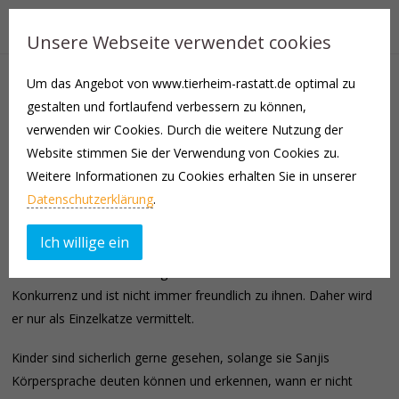
Unsere Webseite verwendet cookies
Um das Angebot von www.tierheim-rastatt.de optimal zu
Sanji | geb. ca. 2022 | Europäisch Kurzhaar | männlich,
gestalten und fortlaufend verbessern zu können,
kastriert | Wohnungshaltung mit Freigang|
verwenden wir Cookies. Durch die weitere Nutzung der
Einzelhaltung |
Website stimmen Sie der Verwendung von Cookies zu.
Weitere Informationen zu Cookies erhalten Sie in unserer
Sanji streunerte draußen herum, bis Kinder ihn fanden und mit
Datenschutzerklärung
.
nachhause nahmen. Vermisst wurde er nicht.
Ich willige ein
Der selbstbewusste Kater liebt uns Menschen und sehnt sich
nach Aufmerksamkeit. Artgenossen sieht er hier eher als
Konkurrenz und ist nicht immer freundlich zu ihnen. Daher wird
er nur als Einzelkatze vermittelt.
Kinder sind sicherlich gerne gesehen, solange sie Sanjis
Körpersprache deuten können und erkennen, wann er nicht