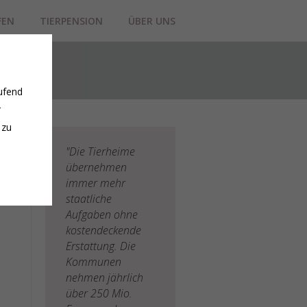
FEN
TIERPENSION
ÜBER UNS
ufend
r
 zu
"Die Tierheime
übernehmen
immer mehr
staatliche
Aufgaben ohne
kostendeckende
Erstattung. Die
Kommunen
nehmen jährlich
über 250 Mio.