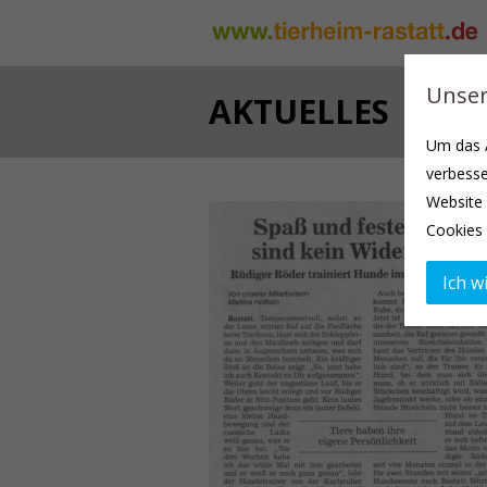
Unser
AKTUELLES
Um das A
verbesse
Website 
Cookies 
Ich wi