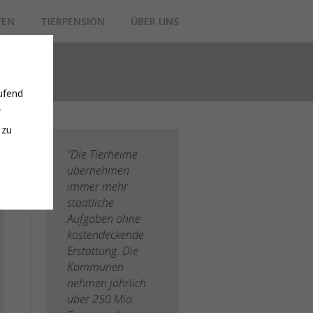
FEN
TIERPENSION
ÜBER UNS
ufend
r
 zu
"Die Tierheime
übernehmen
immer mehr
staatliche
Aufgaben ohne
kostendeckende
Erstattung. Die
Kommunen
nehmen jährlich
über 250 Mio.