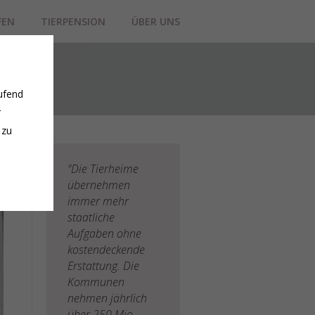
FEN
TIERPENSION
ÜBER UNS
ufend
r
 zu
"Die Tierheime
übernehmen
immer mehr
staatliche
Aufgaben ohne
kostendeckende
Erstattung. Die
Kommunen
nehmen jährlich
über 250 Mio.