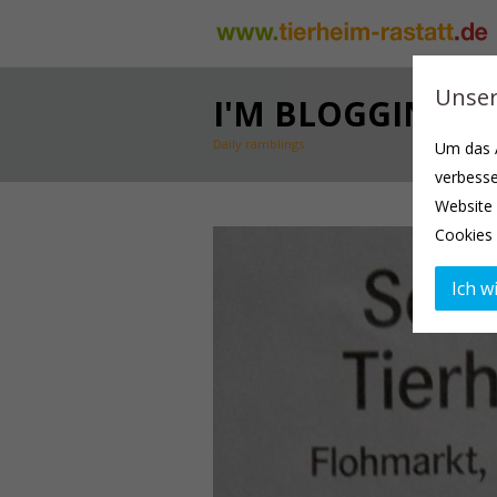
Unser
I'M BLOGGING.
Daily ramblings
Um das A
verbesse
Website 
Cookies 
Ich wi