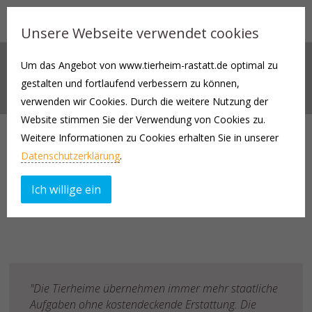
Unsere Webseite verwendet cookies
Um das Angebot von www.tierheim-rastatt.de optimal zu
RELAX AND ENJOY
gestalten und fortlaufend verbessern zu können,
verwenden wir Cookies. Durch die weitere Nutzung der
Website stimmen Sie der Verwendung von Cookies zu.
Relax and enjoy
Weitere Informationen zu Cookies erhalten Sie in unserer
Datenschutzerklärung
.
APRIL 25, 2012
Ich willige ein
"Die Tierheime übernehmen immer mehr staatliche
Aufgaben ohne kostendeckende Erstattung. Die