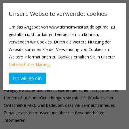
Unsere Webseite verwendet cookies
Um das Angebot von www.tierheim-rastatt.de optimal zu
Karma, Lori (vermittelt), Safari, Mischka (vermittelt), Alwa
gestalten und fortlaufend verbessern zu können,
(vermittelt), Teddy (vermittelt), Martha und Ace (6 Hündinnen, 2
verwenden wir Cookies. Durch die weitere Nutzung der
Rüden) sind am 24. Februar im Tierheim geboren. Wir suchen
Website stimmen Sie der Verwendung von Cookies zu.
nun Interessenten für die 8 Welpen, damit sie so wenig Zeit wie
Weitere Informationen zu Cookies erhalten Sie in unserer
möglich und so viel Zeit wie nötig mit ihrer Mutter im Tierheim
Datenschutzerklärung
.
verbringen.
Ich willige ein
Während sie bei uns aufwachsen führen wir sie an Umweltreize,
Alltagsgeräusche und verschiedene Menschen. Ein großer Teil
Herdenschutzhund-Gene bringen sie mit sich (Kaukasischer
Owtscharka Mix), was bedeutet, dass wir sehr auf ihr neues
Zuhause achten müssen und über die Besonderheiten
informieren.