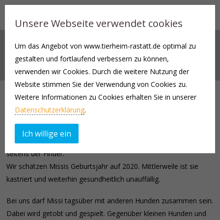
Unsere Webseite verwendet cookies
Um das Angebot von www.tierheim-rastatt.de optimal zu
MISSI *2020
gestalten und fortlaufend verbessern zu können,
verwenden wir Cookies. Durch die weitere Nutzung der
Website stimmen Sie der Verwendung von Cookies zu.
Weitere Informationen zu Cookies erhalten Sie in unserer
Missi | geb. ca. 2020 | Mischling | weiblich, kastriert |
Datenschutzerklärung
.
Missi kam am 02.01.2022 als Fundhund zu uns ins Tierheim, mit
Ich willige ein
passendem Geschirr und ungewöhnlich viel Informationen
seitens der Finder.
Wir schätzen Missis Geburtsjahr auf 2020. Mittlerweile ist sie
kastriert und weiterhin gesundheitlich unauffällig.
Bei uns darf Missi tagsüber mit anderen Hunden zusammen sein.
Dabei wird getobt und gespielt. Gegenüber kleinen Hunden und