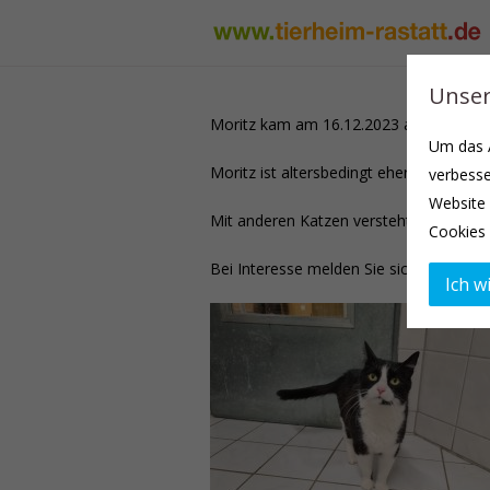
Unser
Moritz kam am 16.12.2023 als Abgabeka
Um das A
Moritz ist altersbedingt eher ruhig und
verbesse
Website 
Mit anderen Katzen versteht er sich, d
Cookies 
Bei Interesse melden Sie sich sehr ger
Ich wi