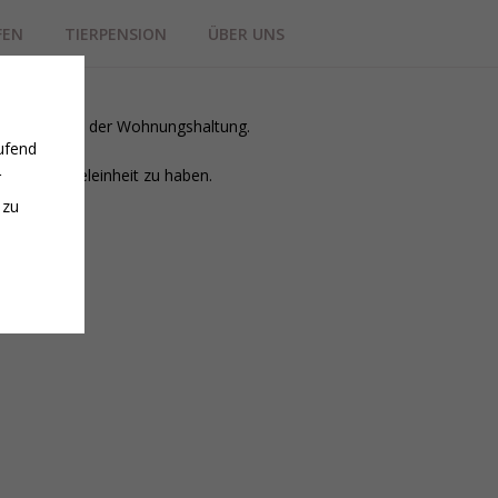
FEN
TIERPENSION
ÜBER UNS
n Zuhause in der Wohnungshaltung.
ufend
ede Streicheleinheit zu haben.
r
 zu
den.