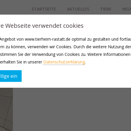
STARTSEITE
AKTUELLES
TIERE
HEL
e Webseite verwendet cookies
tze zu uns ins Tierheim. Nun ist er auf der Suche nach seinem neue
ngebot von www.tierheim-rastatt.de optimal zu gestalten und fortla
 entspannt. Er schwänzelt immer um die Beine drumherum und ist für j
rn zu können, verwenden wir Cookies. Durch die weitere Nutzung de
stimmen Sie der Verwendung von Cookies zu. Weitere Informationen
aher könnte er auch zu einer bereits vorhandenen Katze vermittelt wer
erhalten Sie in unserer
Datenschutzerklärung
.
ne telefonisch, um Moritz einmal persönlich kennenlernen zu können.
llige ein