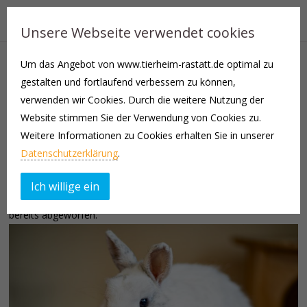
Unsere Webseite verwendet cookies
Um das Angebot von www.tierheim-rastatt.de optimal zu
Snowball wurde gemeinsam mit anderen Kaninchen abgegeben.
gestalten und fortlaufend verbessern zu können,
Er ist ein nicht handzahmes, sehr kleines Böckchen, zeigt sicher
verwenden wir Cookies. Durch die weitere Nutzung der
aber recht interessiert an uns. Sie waren hauptsächlich
Website stimmen Sie der Verwendung von Cookies zu.
Pelletfutter und Karotten gewohnt, was wir bereits artgerechter
Weitere Informationen zu Cookies erhalten Sie in unserer
umstellen.
Datenschutzerklärung
.
Snowball kann gerne wieder in Außenhaltung leben, sobald es
Ich willige ein
nachts etwas wärmer bleibt. Leider hat er sein Winterfell bei uns
bereits abgeworfen.