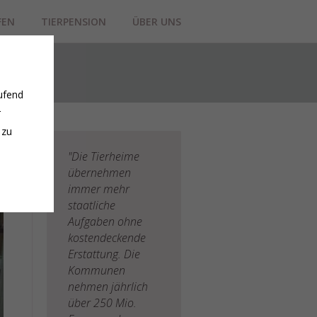
FEN
TIERPENSION
ÜBER UNS
ufend
r
 zu
"Die Tierheime
übernehmen
immer mehr
staatliche
Aufgaben ohne
kostendeckende
Erstattung. Die
Kommunen
nehmen jährlich
über 250 Mio.