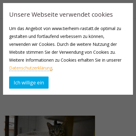
Unsere Webseite verwendet cookies
Um das Angebot von www.tierheim-rastatt.de optimal zu
Unser hübscher Pan ist auf der Suche nach seinem neuen
gestalten und fortlaufend verbessern zu können,
Zuhause, welches nach einer gewissen Eingewöhungsphase über
verwenden wir Cookies. Durch die weitere Nutzung der
eine Möglichkeit zum Freigang verfügen sollte.
Website stimmen Sie der Verwendung von Cookies zu.
Weitere Informationen zu Cookies erhalten Sie in unserer
Pan ist am Anfang etwas zurückhaltend, zeigt er sich seinen
Datenschutzerklärung
.
vertrauten Menschen aber nach einiger Zeit zutraulich.
Ich willige ein
Pan ist manchmal etwas grob, daher sollten in seinem neuen
Zuhause keine kleinen Kinder leben.